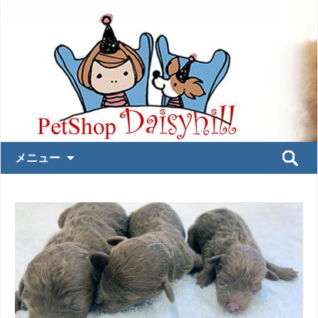
コ
検
メニュー
ン
索:
テ
ン
ツ
へ
ス
キ
ッ
プ