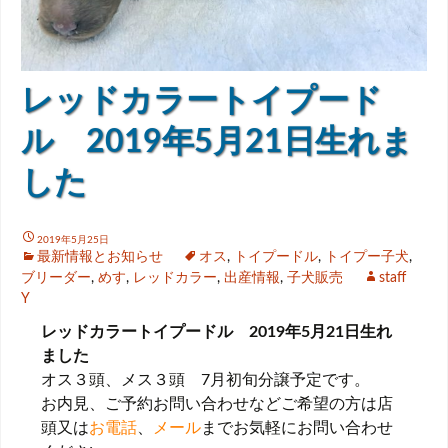
レッドカラートイプード
ル 2019年5月21日生れま
した
2019年5月25日
最新情報とお知らせ
オス
,
トイプードル
,
トイプー子犬
,
ブリーダー
,
めす
,
レッドカラー
,
出産情報
,
子犬販売
staff
Y
レッドカラートイプードル 2019年5月21日生れ
ました
オス３頭、メス３頭 7月初旬分譲予定です。
お内見、ご予約お問い合わせなどご希望の方は店
頭又は
お電話
、
メール
までお気軽にお問い合わせ