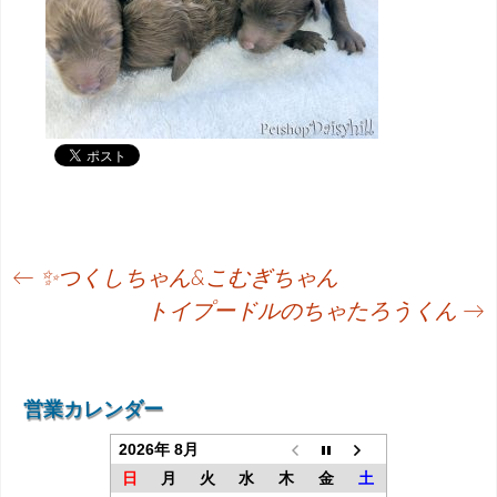
投
←
✨つくしちゃん&こむぎちゃん
稿
トイプードルのちゃたろうくん
→
ナ
ビ
営業カレンダー
ゲ
2026年 8月
ー
日
月
火
水
木
金
土