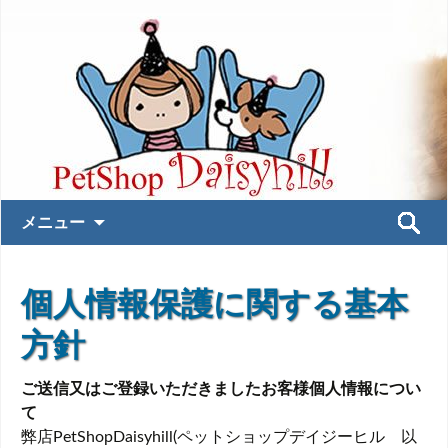
コ
検
メニュー
ン
索:
テ
ン
個人情報保護に関する基本
ツ
へ
方針
ス
キ
ご送信又はご登録いただきましたお客様個人情報につい
ッ
て
プ
弊店PetShopDaisyhill(ペットショップデイジーヒル 以