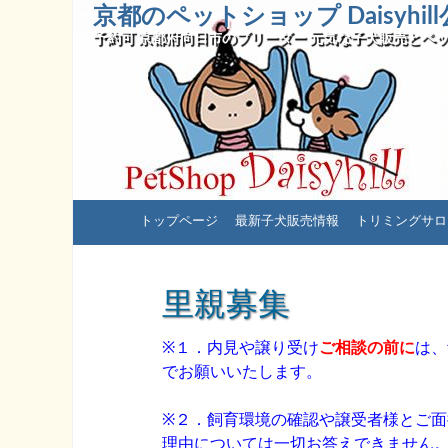
京都のペットショップ Daisyhi
予約可 京都府向日市のブリーダー 元気な子犬販売とペッ
コ
トップページ
最新子犬販売情報
トリミングサロ
ン
テ
ン
里親募集
ツ
へ
※１．内見や譲り受け
ご相談の前に
は、
ス
でお願いいたします。
キ
ッ
※２．飼育環境の確認や譲受者様とご
プ
理由については一切お答えできません