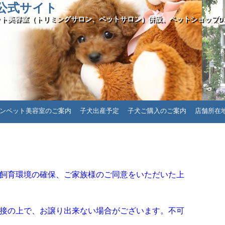
ll公式サイト
ト美容室（トリミングサロン、ペットサロン）併設、ペットショップDais
ンペット美容室のご案内
子犬出産予定
子犬ご購入のご案内
店舗所在
飼育環境の確保、ご家族様のご同意をいただいた上
面接の上で、お譲り出来ない場合がございます。不可
。