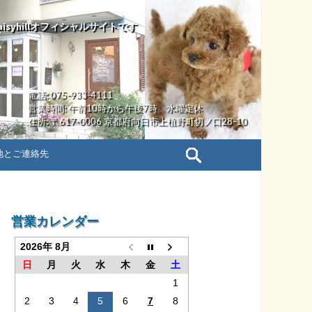
yhillオフィシャルサイトです
電話: 075-933-4111
営業時間: 午前10時から午後7時 水曜定休
住所: 〒617-0006 京都府向日市上植野町切ノ口28-10
検
地とご連絡先
索:
営業カレンダー
2026年 8月
日
月
火
水
木
金
土
1
2
3
4
5
6
7
8