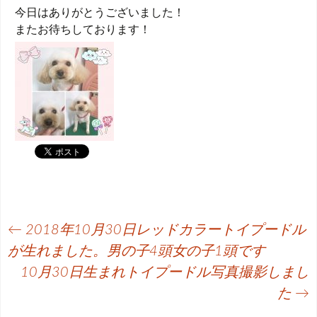
今日はありがとうございました！
またお待ちしております！
投
←
2018年10月30日レッドカラートイプードル
稿
が生れました。男の子4頭女の子1頭です
10月30日生まれトイプードル写真撮影しまし
ナ
た
→
ビ