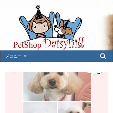
コ
検
メニュー
ン
索:
テ
ン
ツ
へ
ス
キ
ッ
プ