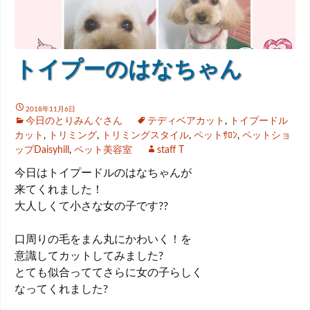
トイプーのはなちゃん
2018年11月6日
今日のとりみんぐさん
テディベアカット
,
トイプードル
カット
,
トリミング
,
トリミングスタイル
,
ペットｻﾛﾝ
,
ペットショ
ップDaisyhill
,
ペット美容室
staff T
今日はトイプードルのはなちゃんが
来てくれました！
大人しくて小さな女の子です??
口周りの毛をまん丸にかわいく！を
意識してカットしてみました?
とても似合っててさらに女の子らしく
なってくれました?