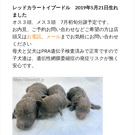
レッドカラートイプードル 2019年5月21日生れ
ました
オス３頭、メス３頭 7月初旬分譲予定です。
お内見、ご予約お問い合わせなどご希望の方は店
頭又は
お電話
、
メール
までお気軽にお問い合わせ
ください
母犬と父犬はPRA遺伝子検査済みで正常ですので
子犬達は、遺伝性網膜委縮症の発症リスクが無く
安心です。