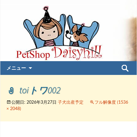
コ
検
メニュー
ン
索:
テ
toiトワ002
ン
ツ
へ
公開日:
2026年3月27日
子犬出産予定
フル解像度 (1536
ス
× 2048)
キ
ッ
プ