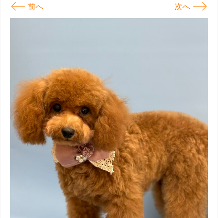
←
→
前へ
次へ