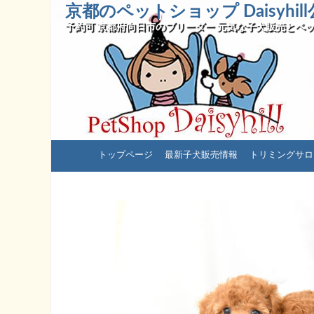
京都のペットショップ Daisyhi
予約可 京都府向日市のブリーダー 元気な子犬販売とペッ
コ
トップページ
最新子犬販売情報
トリミングサロ
ン
テ
ン
ツ
へ
ス
キ
ッ
プ