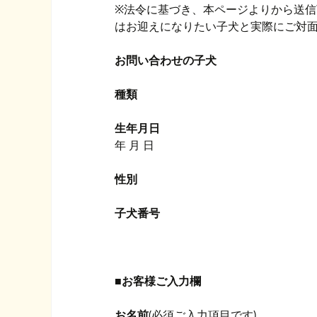
※法令に基づき、本ページよりから送
はお迎えになりたい子犬と実際にご対
お問い合わせの子犬
種類
生年月日
年
月
日
性別
子犬番号
■お客様ご入力欄
お名前
(必須ご入力項目です)