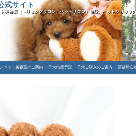
ll公式サイト
ト美容室（トリミングサロン、ペットサロン）併設、ペットショップDais
ンペット美容室のご案内
子犬出産予定
子犬ご購入のご案内
店舗所在