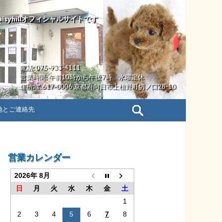
yhillオフィシャルサイトです
電話: 075-933-4111
営業時間: 午前10時から午後7時 水曜定休
住所: 〒617-0006 京都府向日市上植野町切ノ口28-10
検
地とご連絡先
索:
営業カレンダー
2026年 8月
日
月
火
水
木
金
土
1
2
3
4
5
6
7
8