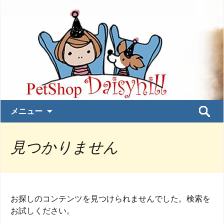
コ
検
メニュー
ン
索:
テ
見つかりません
ン
ツ
へ
ス
キ
お探しのコンテンツを見つけられませんでした。検索を
ッ
お試しください。
プ