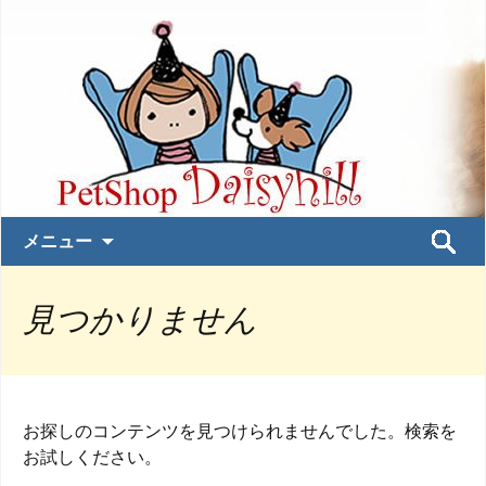
コ
検
メニュー
ン
索:
テ
見つかりません
ン
ツ
へ
ス
キ
お探しのコンテンツを見つけられませんでした。検索を
ッ
お試しください。
プ