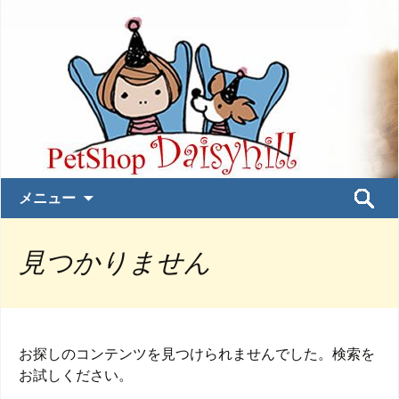
コ
検
メニュー
ン
索:
テ
見つかりません
ン
ツ
へ
ス
キ
お探しのコンテンツを見つけられませんでした。検索を
ッ
お試しください。
プ