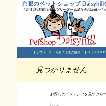
京都のペットショップ Daisyhi
予約可 京都府向日市のブリーダー 元気な子犬販売とペッ
コ
トップページ
最新子犬販売情報
トリミングサロ
ン
テ
ン
見つかりません
ツ
へ
ス
キ
お探しのコンテンツを見つけら
ッ
プ
検