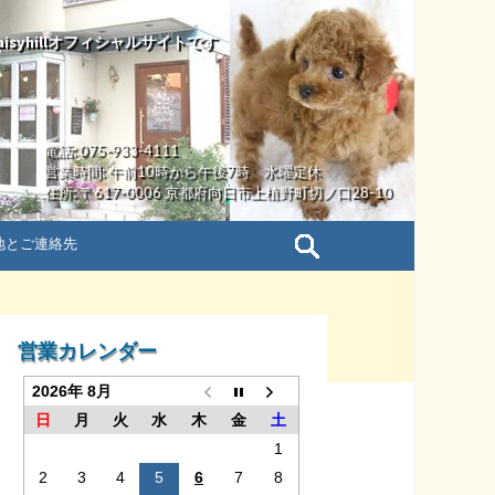
yhillオフィシャルサイトです
電話: 075-933-4111
営業時間: 午前10時から午後7時 水曜定休
住所: 〒617-0006 京都府向日市上植野町切ノ口28-10
検
地とご連絡先
索:
営業カレンダー
2026年 8月
日
月
火
水
木
金
土
1
2
3
4
5
6
7
8