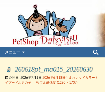
コ
検
メニュー
ン
索:
テ
260618pt_ma015_20260630
ン
ツ
へ
公開日:
2026年7月1日
2026年6月18日生まれレッドカラート
イプードル男の子
フル解像度 (1280 × 1707)
ス
キ
ッ
プ