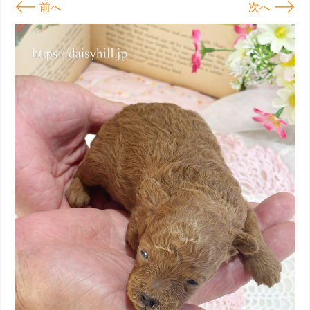
←
→
前へ
次へ