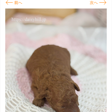
←
→
前へ
次へ