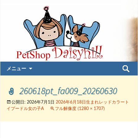
コ
検
メニュー
ン
索:
テ
260618pt_fa009_20260630
ン
ツ
へ
公開日:
2026年7月1日
2026年6月18日生まれレッドカラート
イプードル女の子A
フル解像度 (1280 × 1707)
ス
キ
ッ
プ