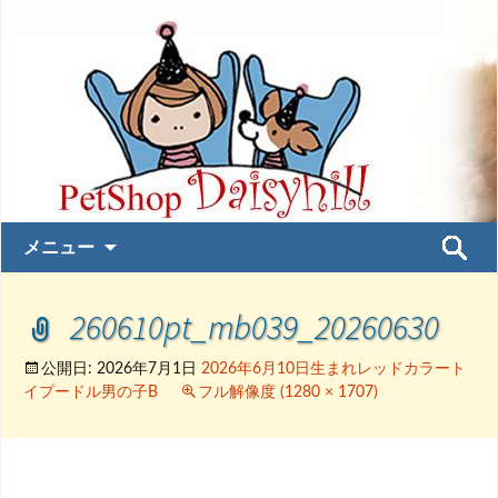
コ
検
メニュー
ン
索:
テ
260610pt_mb039_20260630
ン
ツ
へ
公開日:
2026年7月1日
2026年6月10日生まれレッドカラート
イプードル男の子B
フル解像度 (1280 × 1707)
ス
キ
ッ
プ