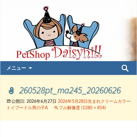
コ
検
メニュー
ン
索:
テ
260528pt_ma245_20260626
ン
ツ
へ
公開日:
2026年6月27日
2026年5月28日生まれクリームカラー
トイプードル男の子A
フル解像度 (1280 × 854)
ス
キ
ッ
プ