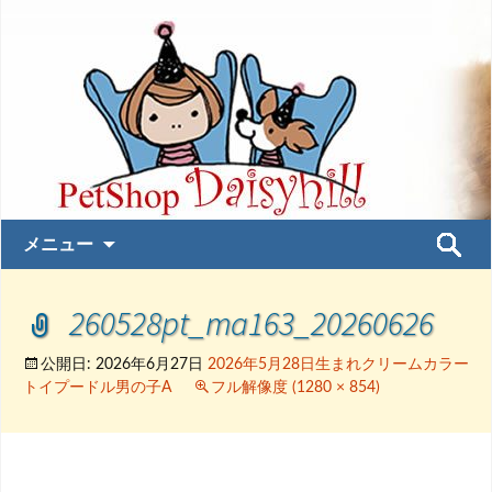
コ
検
メニュー
ン
索:
テ
260528pt_ma163_20260626
ン
ツ
へ
公開日:
2026年6月27日
2026年5月28日生まれクリームカラー
トイプードル男の子A
フル解像度 (1280 × 854)
ス
キ
ッ
プ