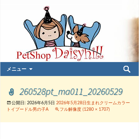
コ
検
メニュー
ン
索:
テ
260528pt_ma011_20260529
ン
ツ
へ
公開日:
2026年6月5日
2026年5月28日生まれクリームカラー
トイプードル男の子A
フル解像度 (1280 × 1707)
ス
キ
ッ
プ