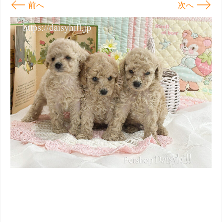
←
→
前へ
次へ