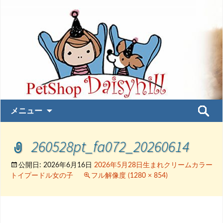
コ
検
メニュー
ン
索:
テ
260528pt_fa072_20260614
ン
ツ
へ
公開日:
2026年6月16日
2026年5月28日生まれクリームカラー
トイプードル女の子
フル解像度 (1280 × 854)
ス
キ
ッ
プ