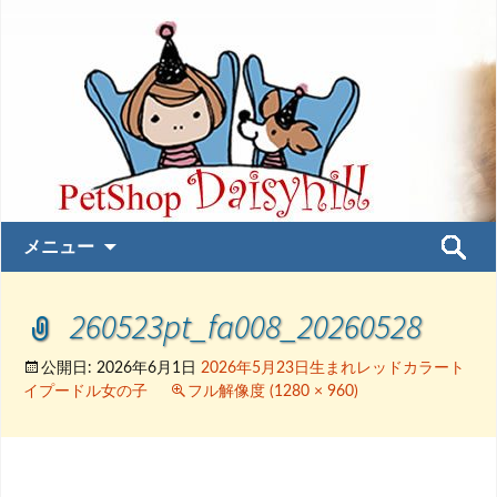
コ
検
メニュー
ン
索:
テ
260523pt_fa008_20260528
ン
ツ
へ
公開日:
2026年6月1日
2026年5月23日生まれレッドカラート
イプードル女の子
フル解像度 (1280 × 960)
ス
キ
ッ
プ