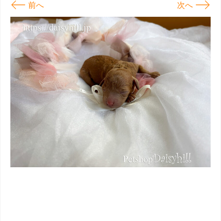
←
→
前へ
次へ