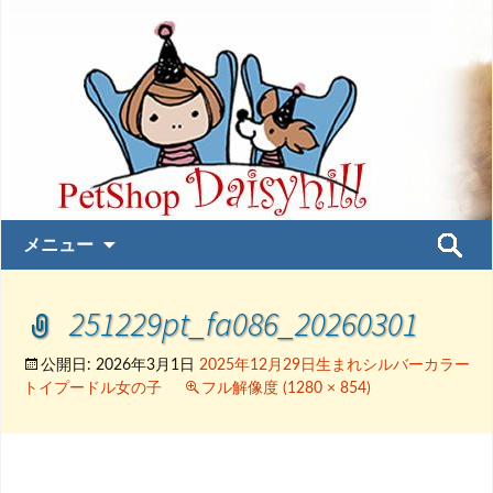
コ
検
メニュー
ン
索:
テ
251229pt_fa086_20260301
ン
ツ
へ
公開日:
2026年3月1日
2025年12月29日生まれシルバーカラー
トイプードル女の子
フル解像度 (1280 × 854)
ス
キ
ッ
プ