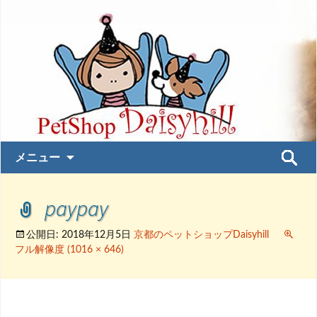
コ
検
メニュー
ン
索:
テ
paypay
ン
ツ
へ
公開日:
2018年12月5日
京都のペットショップDaisyhill
フル解像度 (1016 × 646)
ス
キ
ッ
プ